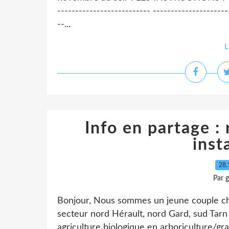
-------------------------- ---------------------
--...
L
Info en partage :
inst
28.
Par 
Bonjour, Nous sommes un jeune couple ch
secteur nord Hérault, nord Gard, sud Tarn e
agriculture biologique en arboriculture/gr