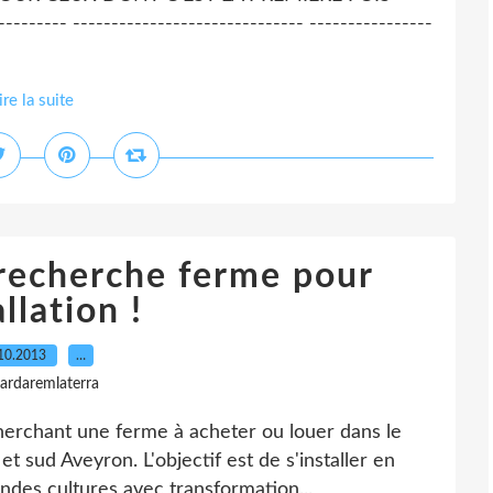
--------- ------------------------------ ----------------
ire la suite
 recherche ferme pour
allation !
10.2013
…
gardaremlaterra
erchant une ferme à acheter ou louer dans le
t sud Aveyron. L'objectif est de s'installer en
andes cultures avec transformation...