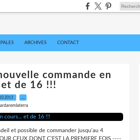
IPALES
ARCHIVES
CONTACT
 nouvelle commande en
 et de 16 !!!
10.2013
…
gardaremlaterra
deil et possible de commander jusqu'au 4
POUR CEUX DONT C'EST LA PREMIERE FOIS ----