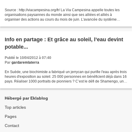
Source : http://viacampesina.org/fr/ La Via Campesina appelle toutes les
organisations paysannes du monde ainsi que ses alliées et alliés à
organiser des actions au cours du mois de juin. L’avancée du système
capitaliste qui, pendant les deux dernières...
Info en partage : Et grâce au soleil, l’eau devint
potable...
Publié le 10/04/2012 à 07:40
Par
gardaremlaterra
En Suède, une biochimiste a fabriqué un jerrycan qui purifie l'eau après trois
heures d'exposition au soleil. 25 000 personnes en bénéficient déjà dans 16
pays. Réaliser 1000 portraits de pionniers ? C’est le défi de Shamengo, un
programme qui souhaite...
Hébergé par Eklablog
Top articles
Pages
Contact