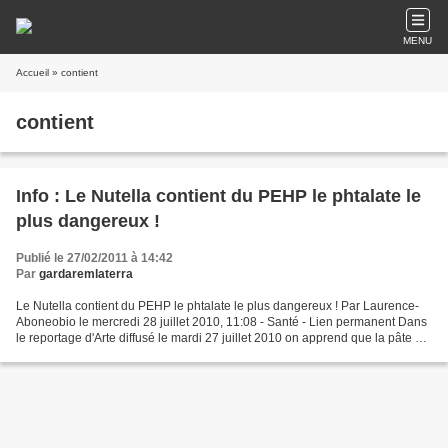
MENU
Accueil
» contient
contient
Info : Le Nutella contient du PEHP le phtalate le
plus dangereux !
Publié le 27/02/2011 à 14:42
Par
gardaremlaterra
Le Nutella contient du PEHP le phtalate le plus dangereux ! Par Laurence-
Aboneobio le mercredi 28 juillet 2010, 11:08 - Santé - Lien permanent Dans
le reportage d'Arte diffusé le mardi 27 juillet 2010 on apprend que la pâte à
tartiner fétiche des enfants,...