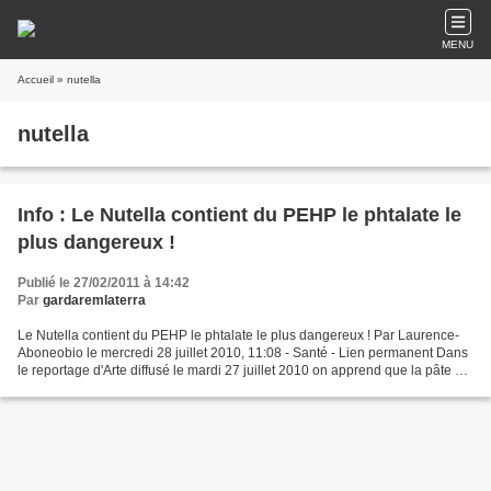
MENU
Accueil
» nutella
nutella
Info : Le Nutella contient du PEHP le phtalate le
plus dangereux !
Publié le 27/02/2011 à 14:42
Par
gardaremlaterra
Le Nutella contient du PEHP le phtalate le plus dangereux ! Par Laurence-
Aboneobio le mercredi 28 juillet 2010, 11:08 - Santé - Lien permanent Dans
le reportage d'Arte diffusé le mardi 27 juillet 2010 on apprend que la pâte à
tartiner fétiche des enfants,...