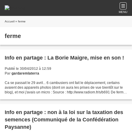
MENU
Accueil
» ferme
ferme
Info en partage : La Borie Maigre, mise en son !
Publié le 30/04/2012 à 12:59
Par
gardaremlaterra
Ca se passait le 29 avril... 6 cambusiers ont fait le déplacement, certains
avaient des appareils photos (dont on aura les prises de vue bientôt sur le
blog), et moi j'avais un micro : Source : http://www.radiom.fr/s/b691 De ferme
en ferme, on ouvre les...
Info en partage : non à la loi sur la taxation des
semences (Communiqué de la Confédération
Paysanne)