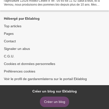
l'agriculture 12026 Rodez Cedex 9 Tel : 05 65 68 11 52 Salut a tous, Ici a
Vernou, nous produisons des pommes bio depuis plus de 10 ans. Mes
parents ont plantés le verger, ils sont maintenant...
Hébergé par Eklablog
Top articles
Pages
Contact
Signaler un abus
C.G.U.
Cookies et données personnelles
Préférences cookies
Voir le profil de gardaremlaterra sur le portail Eklablog
Créer un blog sur Eklablog
Créer un blog