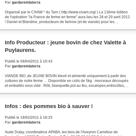
Par
gardaremlaterra
Organisé par le CIVAM * du Tarn ( http://www.civam.org/ ) La 13ème édition
de l'opération "la France de ferme en ferme" aura lieu les 28 et 29 avril 2012
! Daniel et Blandine, producteurs de farinne (et de viande) pour les
Cambusiers, participe cette...
Info Producteur : jeune bovin de chez Valette à
Puylaurens.
Publié le 08/04/2011 à 10:43
Par
gardaremlaterra
VIANDE BIO ,de JEUNE BOVIN élevé et alimenté uniquement à partir des
cultures de notre ferme … Disponible en colis de 5kg : morceaux découpés
et emballés sous vide : Rôti, blanquette,pot au feu, escalopes,entrecôtes,
steaks et tranches diverses,haché...
Infos : des pommes bio à sauver !
Publié le 18/02/2011 à 18:25
Par
gardaremlaterra
Aude Dutay, coordinatrice APABA, les bios de l'Aveyron Carrefour de