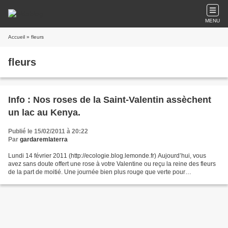
MENU
Accueil
» fleurs
fleurs
Info : Nos roses de la Saint-Valentin assèchent
un lac au Kenya.
Publié le 15/02/2011 à 20:22
Par
gardaremlaterra
Lundi 14 février 2011 (http://ecologie.blog.lemonde.fr) Aujourd’hui, vous
avez sans doute offert une rose à votre Valentine ou reçu la reine des fleurs
de la part de moitié. Une journée bien plus rouge que verte pour
l’environnement. Car, c’est fort dommage...