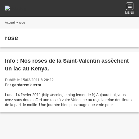
MENU
Accueil
» rose
rose
Info : Nos roses de la Saint-Valentin assèchent
un lac au Kenya.
Publié le 15/02/2011 à 20:22
Par
gardaremlaterra
Lundi 14 février 2011 (http://ecologie.blog.lemonde.fr) Aujourd’hui, vous
avez sans doute offert une rose à votre Valentine ou reçu la reine des fleurs
de la part de moitié. Une journée bien plus rouge que verte pour
l’environnement. Car, c’est fort dommage...