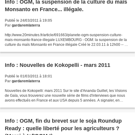
Info : OGM, la suspension de la culture du maïs
Monsanto en France... illégale.
Publié le 24/03/2011 à 19:05
Par
gardaremlaterra
http://www.20minutes.fr/article/691663/planete-ogm-suspension-culture-
mais-monsanto-france-illegale LUXEMBOURG - OGM: la suspension de la
culture du maïs Monsanto en France illégale Créé le 22.03.11 à 12h00 -- Mis
à jour le 22.03.11 à 12h38 LUXEMBOURG...
Info : Nouvelles de Kokopelli - mars 2011
Publié le 01/03/2011 à 18:01
Par
gardaremlaterra
Nouvelles de Kokopelli: mars 2011 Sur le site d'Ananda Guillet, les Visions
de Gaïa, vous trouverez une nouvelle série de films d'interviews que nous
avons effectués en France et aux USA depuis 5 années. A signaler, en
particulier, l'interview de Jerry...
Info : OGM, fin du brevet sur le soja Roundup
Ready : quelle liberté pour les agriculteurs ?