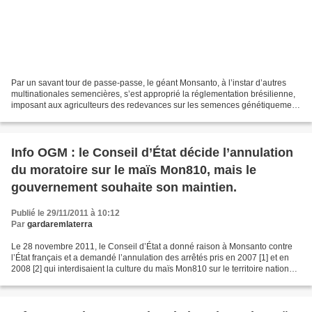
Par un savant tour de passe-passe, le géant Monsanto, à l’instar d’autres
multinationales semencières, s’est approprié la réglementation brésilienne,
imposant aux agriculteurs des redevances sur les semences génétiquement
modifiées (GM) commercialisées....
Info OGM : le Conseil d’État décide l’annulation
du moratoire sur le maïs Mon810, mais le
gouvernement souhaite son maintien.
Publié le 29/11/2011 à 10:12
Par
gardaremlaterra
Le 28 novembre 2011, le Conseil d’État a donné raison à Monsanto contre
l’État français et a demandé l’annulation des arrêtés pris en 2007 [1] et en
2008 [2] qui interdisaient la culture du maïs Mon810 sur le territoire national.
Le Conseil d’État a donc...