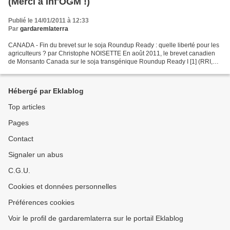
(Merci à Inf'OGM !)
Publié le 14/01/2011 à 12:33
Par
gardaremlaterra
CANADA - Fin du brevet sur le soja Roundup Ready : quelle liberté pour les
agriculteurs ? par Christophe NOISETTE En août 2011, le brevet canadien
de Monsanto Canada sur le soja transgénique Roundup Ready I [1] (RRI,
1ère génération ou encore GTS 40-3-2)...
Hébergé par Eklablog
Top articles
Pages
Contact
Signaler un abus
C.G.U.
Cookies et données personnelles
Préférences cookies
Voir le profil de gardaremlaterra sur le portail Eklablog